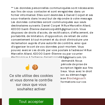
** Les données personnelles communiquées sont nécessaires
aux fins de vous contacter et sont enregistrées dans un
fichier informatisé. Elles sont destinées à Daniel Corpet et ses
sous-traitants dans le seul but de répondre à votre message.
Les données collectées seront communiquées aux seuls
destinataires suivants: Daniel Corpet 14 Rue Marcellin Allard,
42000 Saint-Étienne danielcorpet69@gmail.com. Vous
disposez de droits d’accès, de rectification, d’effacement, de
portabilité, de limitation, d’opposition, de retrait de votre
consentement à tout moment et du droit d’introduire une
réclamation auprès d’une autorité de contrôle, ainsi que
d’organiser le sort de vos données post-mortem. Vous
pouvez exercer ces droits par voie postale à l'adresse 14 Rue
Marcellin Allard, 42000 Saint-Étienne ou par courrier
électronique à l'adresse danielcorpet69@gmail.com. Un
justificatif d'identité pourra vous être demandé. Nous
conservons vos données pendant la période de prise de
contact puis pendant la durée de prescription légale aux fins
probatoires et de gestion des contentieux. Vous avez le droit
de vous inscrire sur la liste d'opposition au démarchage
Ce site utilise des cookies
téléphonique, disponible à cette adresse:
Bloctel.gouv.fr
.
et vous donne le contrôle
Consultez le site cnil.fr pour plus d’informations sur vos
sur ceux que vous
droits.
souhaitez activer
Tout accepter