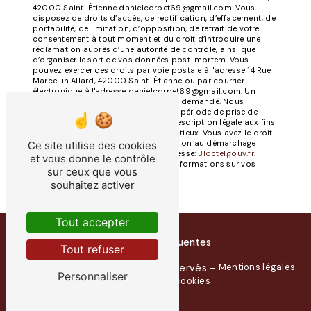
42000 Saint-Étienne danielcorpet69@gmail.com. Vous
disposez de droits d’accès, de rectification, d’effacement, de
portabilité, de limitation, d’opposition, de retrait de votre
consentement à tout moment et du droit d’introduire une
réclamation auprès d’une autorité de contrôle, ainsi que
d’organiser le sort de vos données post-mortem. Vous
pouvez exercer ces droits par voie postale à l'adresse 14 Rue
Marcellin Allard, 42000 Saint-Étienne ou par courrier
électronique à l'adresse danielcorpet69@gmail.com. Un
justificatif d'identité pourra vous être demandé. Nous
conservons vos données pendant la période de prise de
contact puis pendant la durée de prescription légale aux fins
probatoires et de gestion des contentieux. Vous avez le droit
de vous inscrire sur la liste d'opposition au démarchage
Ce site utilise des cookies
téléphonique, disponible à cette adresse:
Bloctel.gouv.fr
.
et vous donne le contrôle
Consultez le site cnil.fr pour plus d’informations sur vos
sur ceux que vous
droits.
souhaitez activer
Tout accepter
Recherches fréquentes
Tout refuser
Vistalid
Mentions légales
©
- 2026 - Tous droits réservés -
Personnaliser
Gestion des cookies
-