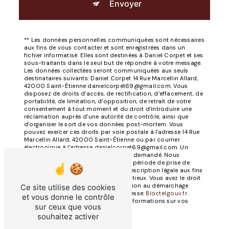
Envoyer
** Les données personnelles communiquées sont nécessaires
aux fins de vous contacter et sont enregistrées dans un
fichier informatisé. Elles sont destinées à Daniel Corpet et ses
sous-traitants dans le seul but de répondre à votre message.
Les données collectées seront communiquées aux seuls
destinataires suivants: Daniel Corpet 14 Rue Marcellin Allard,
42000 Saint-Étienne danielcorpet69@gmail.com. Vous
disposez de droits d’accès, de rectification, d’effacement, de
portabilité, de limitation, d’opposition, de retrait de votre
consentement à tout moment et du droit d’introduire une
réclamation auprès d’une autorité de contrôle, ainsi que
d’organiser le sort de vos données post-mortem. Vous
pouvez exercer ces droits par voie postale à l'adresse 14 Rue
Marcellin Allard, 42000 Saint-Étienne ou par courrier
électronique à l'adresse danielcorpet69@gmail.com. Un
justificatif d'identité pourra vous être demandé. Nous
conservons vos données pendant la période de prise de
contact puis pendant la durée de prescription légale aux fins
probatoires et de gestion des contentieux. Vous avez le droit
de vous inscrire sur la liste d'opposition au démarchage
Ce site utilise des cookies
téléphonique, disponible à cette adresse:
Bloctel.gouv.fr
.
et vous donne le contrôle
Consultez le site cnil.fr pour plus d’informations sur vos
sur ceux que vous
droits.
souhaitez activer