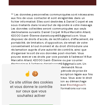
** Les données personnelles communiquées sont nécessaires
aux fins de vous contacter et sont enregistrées dans un
fichier informatisé. Elles sont destinées à Daniel Corpet et ses
sous-traitants dans le seul but de répondre à votre message.
Les données collectées seront communiquées aux seuls
destinataires suivants: Daniel Corpet 14 Rue Marcellin Allard,
42000 Saint-Étienne danielcorpet69@gmail.com. Vous
disposez de droits d’accès, de rectification, d’effacement, de
portabilité, de limitation, d’opposition, de retrait de votre
consentement à tout moment et du droit d’introduire une
réclamation auprès d’une autorité de contrôle, ainsi que
d’organiser le sort de vos données post-mortem. Vous
pouvez exercer ces droits par voie postale à l'adresse 14 Rue
Marcellin Allard, 42000 Saint-Étienne ou par courrier
électronique à l'adresse danielcorpet69@gmail.com. Un
justificatif d'identité pourra vous être demandé. Nous
conservons vos données pendant la période de prise de
contact puis pendant la durée de prescription légale aux fins
probatoires et de gestion des contentieux. Vous avez le droit
de vous inscrire sur la liste d'opposition au démarchage
Ce site utilise des cookies
téléphonique, disponible à cette adresse:
Bloctel.gouv.fr
.
et vous donne le contrôle
Consultez le site cnil.fr pour plus d’informations sur vos
sur ceux que vous
droits.
souhaitez activer