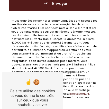
Envoyer
** Les données personnelles communiquées sont nécessaires
aux fins de vous contacter et sont enregistrées dans un
fichier informatisé. Elles sont destinées à Daniel Corpet et ses
sous-traitants dans le seul but de répondre à votre message.
Les données collectées seront communiquées aux seuls
destinataires suivants: Daniel Corpet 14 Rue Marcellin Allard,
42000 Saint-Étienne danielcorpet69@gmail.com. Vous
disposez de droits d’accès, de rectification, d’effacement, de
portabilité, de limitation, d’opposition, de retrait de votre
consentement à tout moment et du droit d’introduire une
réclamation auprès d’une autorité de contrôle, ainsi que
d’organiser le sort de vos données post-mortem. Vous
pouvez exercer ces droits par voie postale à l'adresse 14 Rue
Marcellin Allard, 42000 Saint-Étienne ou par courrier
électronique à l'adresse danielcorpet69@gmail.com. Un
justificatif d'identité pourra vous être demandé. Nous
conservons vos données pendant la période de prise de
contact puis pendant la durée de prescription légale aux fins
probatoires et de gestion des contentieux. Vous avez le droit
de vous inscrire sur la liste d'opposition au démarchage
Ce site utilise des cookies
téléphonique, disponible à cette adresse:
Bloctel.gouv.fr
.
et vous donne le contrôle
Consultez le site cnil.fr pour plus d’informations sur vos
sur ceux que vous
droits.
souhaitez activer