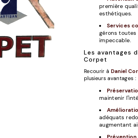
première quali
esthétiques.
Services c
gérons toutes 
impeccable.
Les avantages de l'entretien de façade avec Daniel
Corpet
Recourir à
Daniel Co
plusieurs avantages :
Préservatio
maintenir l'int
Améliorati
adéquats redon
augmentant ain
Préventio