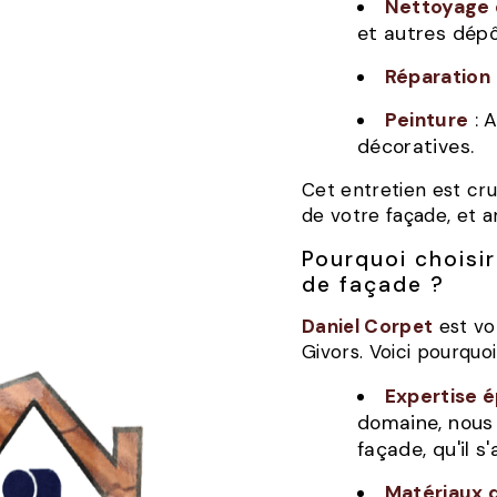
Nettoyage 
et autres dépô
Réparation
Peinture
: 
décoratives.
Cet entretien est crucial pour éviter les dégradations, prolonger la vie
de votre façade, et 
Pourquoi choisir Daniel Corpet pour votre entretien
de façade ?
Daniel Corpet
est vot
Givors. Voici pourquo
Expertise 
domaine, nous
façade, qu'il s
Matériaux 