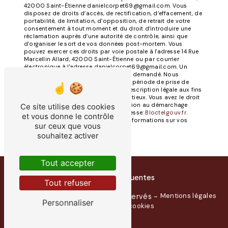
42000 Saint-Étienne danielcorpet69@gmail.com. Vous
disposez de droits d’accès, de rectification, d’effacement, de
portabilité, de limitation, d’opposition, de retrait de votre
consentement à tout moment et du droit d’introduire une
réclamation auprès d’une autorité de contrôle, ainsi que
d’organiser le sort de vos données post-mortem. Vous
pouvez exercer ces droits par voie postale à l'adresse 14 Rue
Marcellin Allard, 42000 Saint-Étienne ou par courrier
électronique à l'adresse danielcorpet69@gmail.com. Un
justificatif d'identité pourra vous être demandé. Nous
conservons vos données pendant la période de prise de
contact puis pendant la durée de prescription légale aux fins
probatoires et de gestion des contentieux. Vous avez le droit
de vous inscrire sur la liste d'opposition au démarchage
Ce site utilise des cookies
téléphonique, disponible à cette adresse:
Bloctel.gouv.fr
.
et vous donne le contrôle
Consultez le site cnil.fr pour plus d’informations sur vos
sur ceux que vous
droits.
souhaitez activer
Tout accepter
Recherches fréquentes
Tout refuser
Vistalid
Mentions légales
©
- 2026 - Tous droits réservés -
Personnaliser
Gestion des cookies
-